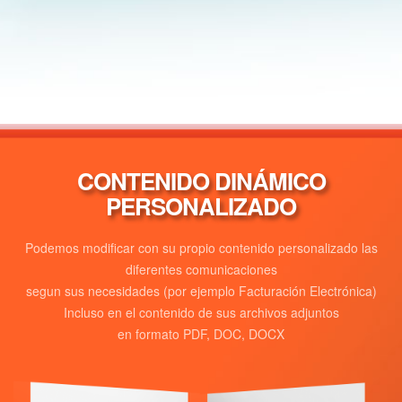
CONTENIDO DINÁMICO
PERSONALIZADO
Podemos modificar con su propio contenido personalizado las
diferentes comunicaciones
segun sus necesidades (por ejemplo Facturación Electrónica)
Incluso en el contenido de sus archivos adjuntos
en formato PDF, DOC, DOCX